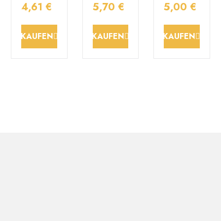
4,61 €
5,70 €
5,00 €
KAUFEN
KAUFEN
KAUFEN
EINFACH
EASYBORD
EASYCORN
weiblich
Preis :
Preis :
Preis :
480,00 €
2,40 €
3,60 €
KAUFEN
KAUFEN
KAUFEN