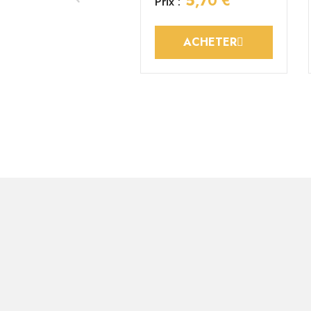
5,70 €
Prix :
ACHETER
EASYBORD femelle
3,60 €
Prix :
ACHETER