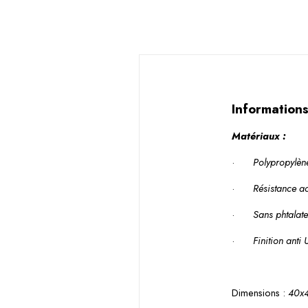
Information
Matériaux :
·
Polypropylèn
·
Résistance ac
·
Sans phtalat
·
Finition anti
Dimensions : 
40x