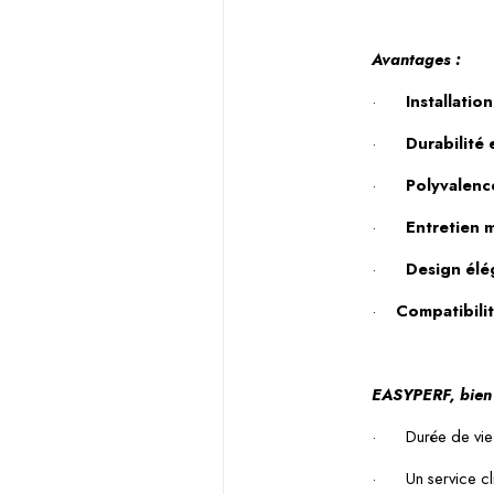
Avantages :
·
Installation
·
Durabilité
·
Polyvalenc
·
Entretien 
·
Design élé
·
Compatibilit
EASYPERF, bien 
·
Durée de vie
·
Un service cl