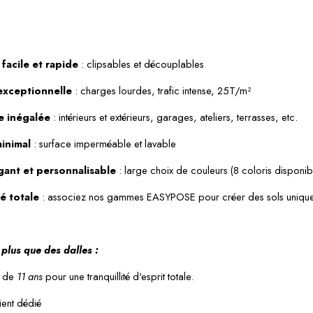
 facile et rapide 
: clipsables et découplables
 exceptionnelle
 : charges lourdes, trafic intense, 25T/m²
e inégalée
 : intérieurs et extérieurs, garages, ateliers, terrasses, etc.
minimal
 : surface imperméable et lavable
gant et personnalisable
 : large choix de couleurs (8 coloris disponib
é totale
 : associez nos gammes EASYPOSE pour créer des sols unique
plus que des dalles :
 de 
11 ans
 pour une tranquillité d'esprit totale.
ient dédié