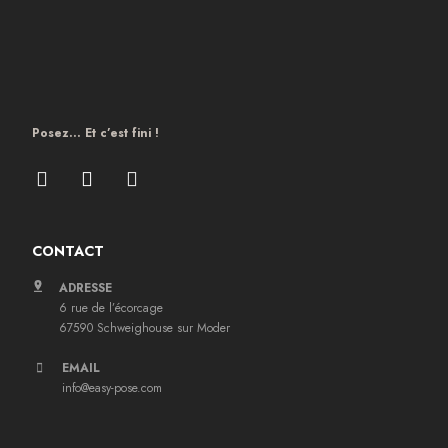
Posez… Et c’est fini !
CONTACT
ADRESSE
6 rue de l’écorcage
67590 Schweighouse sur Moder
EMAIL
info@easy-pose.com