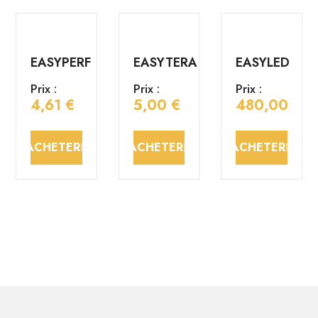
EASYPERF
EASYTERA
EASYLED
Prix :
Prix :
Prix :
4,61 €
5,00 €
480,00 €
ACHETER
ACHETER
ACHETER
EASYBORD
EASYBORD
EASYCORN
mâle
femelle
Prix :
Prix :
Prix :
2,40 €
3,60 €
3,60 €