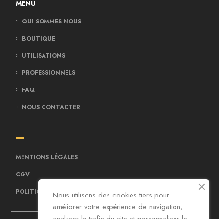
MENU
QUI SOMMES NOUS
BOUTIQUE
UTILISATIONS
PROFESSIONNELS
FAQ
NOUS CONTACTER
MENTIONS LÉGALES
CGV
POLITIQUE DE CONFIDENTIALITÉ
Nous utilisons des cookies tiers pour
améliorer votre expérience de navigation,
analyser le trafic du site et personnaliser le